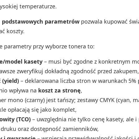
ysokiej temperaturze.
e podstawowych parametrów
pozwala kupować świ
ć koszty.
e parametry przy wyborze tonera to:
e/model kasety
– musi być zgodne z konkretnym m
zawsze zweryfikuj dokładną zgodność przed zakupem,
(yield)
– deklarowana liczba stron w warunkach 5% 
nio wpływa na
koszt za stronę
,
er mono (czarny) jest tańszy; zestawy CMYK (cyan, m
kle opłacają się jako komplet,
owity (TCO)
– uwzględnia nie tylko cenę kasety, ale 
druku oraz dostępność zamienników,
y i gwarancje
– wspierają przewidywalność jakości i 