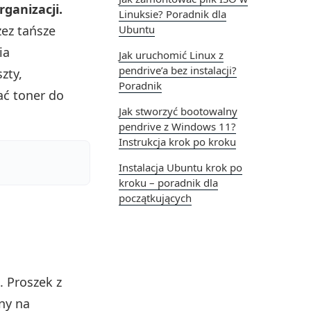
ganizacji.
Linuksie? Poradnik dla
zez tańsze
Ubuntu
ia
Jak uruchomić Linux z
pendrive’a bez instalacji?
zty,
Poradnik
ać toner do
Jak stworzyć bootowalny
pendrive z Windows 11?
Instrukcja krok po kroku
Instalacja Ubuntu krok po
kroku – poradnik dla
początkujących
 Proszek z
ny na