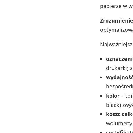
papierze w w
Zrozumieni
optymalizowa
Najważniejsz
oznaczeni
drukarki; 
wydajność 
bezpośred
kolor
– ton
black) zwy
koszt całk
wolumeny 
certyfikat