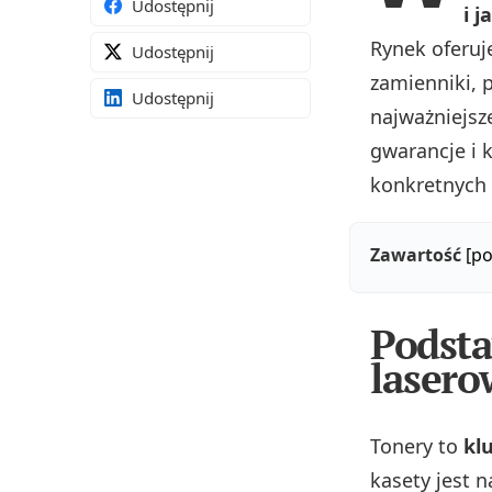
Udostępnij
i 
Rynek oferuj
Udostępnij
zamienniki, 
Udostępnij
najważniejsz
gwarancje i 
konkretnych 
Zawartość
[po
Podsta
lasero
Tonery to
kl
kasety jest 