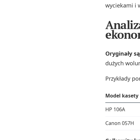
wyciekami i 
Analiz
ekono
Oryginały s
dużych wolu
Przykłady po
Model kasety
HP 106A
Canon 057H