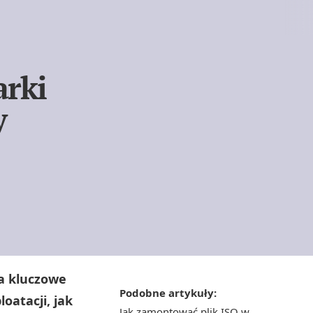
arki
y
a kluczowe
Podobne artykuły:
oatacji, jak
Jak zamontować plik ISO w