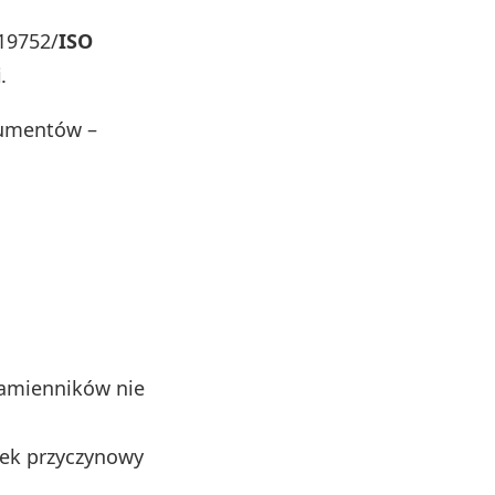
19752/
ISO
i
.
kumentów –
amienników nie
zek przyczynowy