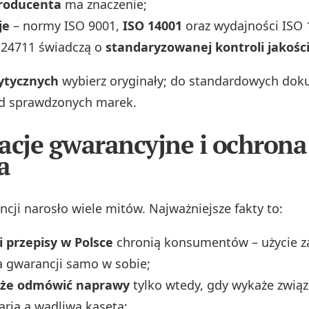
roducenta
ma znaczenie;
je
– normy ISO 9001,
ISO 14001
oraz wydajności ISO 
 24711 świadczą o
standaryzowanej kontroli jakośc
ytycznych
wybierz oryginały; do standardowych do
od sprawdzonych marek.
acje gwarancyjne i ochrona
a
cji narosło wiele mitów. Najważniejsze fakty to:
i przepisy w Polsce
chronią konsumentów – użycie z
 gwarancji samo w sobie;
oże odmówić naprawy
tylko wtedy, gdy wykaże zwią
rią a wadliwą kasetą;