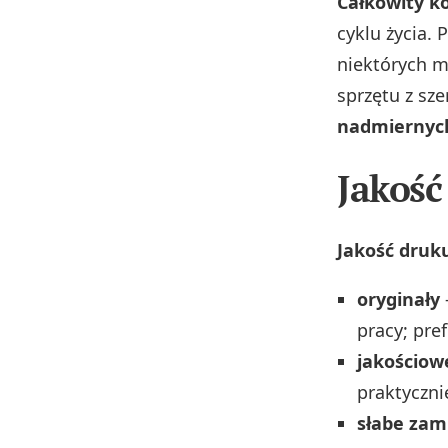
Całkowity ko
cyklu życia.
niektórych m
sprzętu z sz
nadmiernyc
Jakość
Jakość druk
oryginały
pracy; pre
jakościow
praktyczni
słabe zam