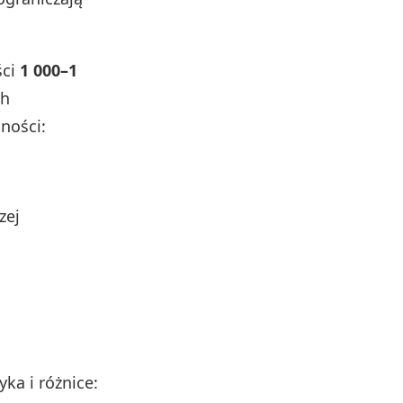
ści
1 000–1
ch
lności:
zej
ka i różnice: