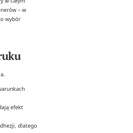
ły w całym
onerów – w
go wybór
ruku
ja.
 warunkach
ają efekt
dhezji, dlatego