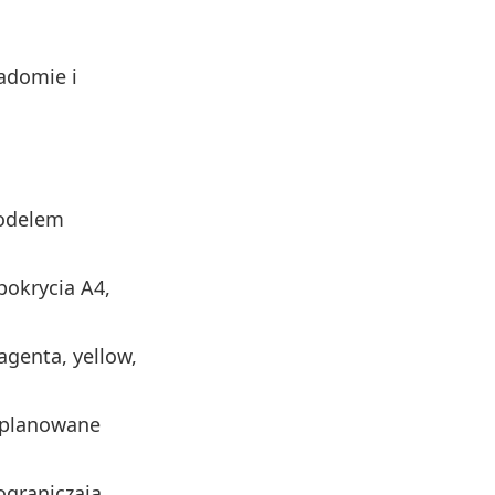
adomie i
odelem
pokrycia A4,
agenta, yellow,
i planowane
ograniczają