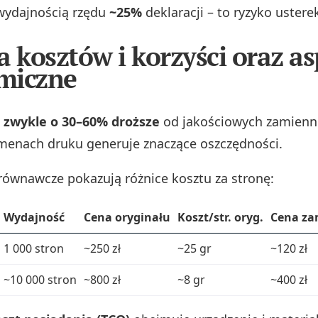
wydajnością rzędu
~25%
deklaracji – to ryzyko ustere
a kosztów i korzyści oraz a
miczne
ą zwykle o 30–60% droższe
od jakościowych zamienni
menach druku generuje znaczące oszczędności.
równawcze pokazują różnice kosztu za stronę:
Wydajność
Cena oryginału
Koszt/str. oryg.
Cena za
1 000 stron
~250 zł
~25 gr
~120 zł
~10 000 stron
~800 zł
~8 gr
~400 zł