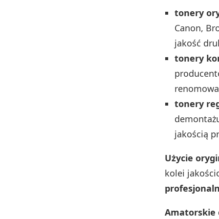
tonery or
Canon, Bro
jakość dru
tonery ko
producentó
renomowan
tonery r
demontażu,
jakością p
Użycie oryg
kolei jakośc
profesjonal
Amatorskie 