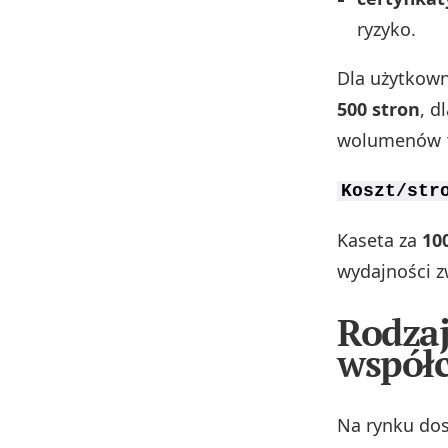
ryzyko.
Dla użytkow
500 stron
, d
wolumenów
Koszt/str
Kaseta za
100
wydajności z
Rodzaj
współ
Na rynku dos