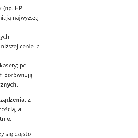
 (np. HP,
iają najwyższą
nych
niższej cenie, a
kasety; po
ch dorównują
cznych
.
ządzenia.
Z
nością, a
tnie.
y się często