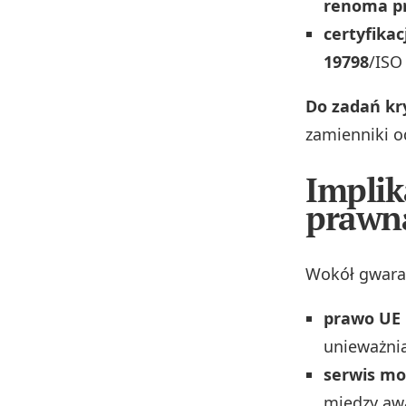
renoma p
certyfikac
19798
/ISO
Do zadań kr
zamienniki 
Implik
prawn
Wokół gwaran
prawo UE 
unieważnia
serwis m
między awa