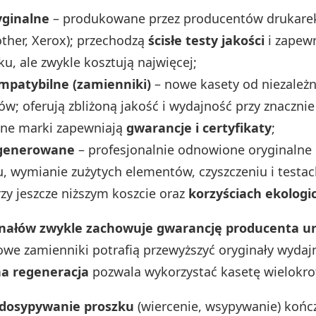
yginalne
– produkowane przez producentów drukarek
ther, Xerox); przechodzą
ścisłe testy jakości
i zapewn
ku, ale zwykle kosztują najwięcej;
mpatybilne (zamienniki)
– nowe kasety od niezależ
w; oferują zbliżoną jakość i wydajność przy znacznie 
e marki zapewniają
gwarancje i certyfikaty
;
egenerowane
– profesjonalnie odnowione oryginalne 
 wymianie zużytych elementów, czyszczeniu i testa
rzy jeszcze niższym koszcie oraz
korzyściach ekologi
inałów zwykle zachowuje gwarancję producenta ur
iowe zamienniki potrafią przewyższyć oryginały wydaj
na regeneracja
pozwala wykorzystać kasetę wielokro
dosypywanie proszku
(wiercenie, wsypywanie) kończ