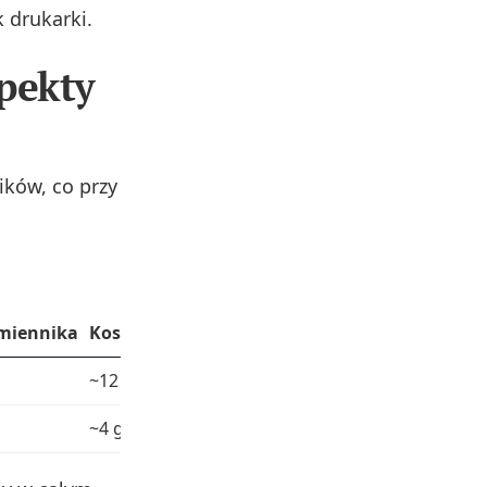
k drukarki.
spekty
ków, co przy
miennika
Koszt/str. zam.
Szac. oszczędność
~12 gr
~50%
~4 gr
~50%