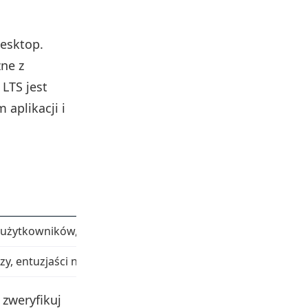
esktop.
ne z
LTS jest
aplikacji i
:
użytkowników, stabilność i niezawodność
y, entuzjaści nowości
 zweryfikuj