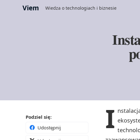
Viem
Wiedza o technologiach i biznesie
Inst
p
I
nstalacj
Podziel się:
ekosyste
Udostępnij
technolo
zaawansowa