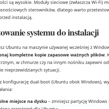
ości są wysokie. Moduły sieciowe (zwłaszcza Wi‑Fi) 
snościowych sterowników, dlatego warto przetestow
przed instalacją.
owanie systemu do instalacji
ujesz Ubuntu na maszynie używanej wcześniej z Windo
naj kompletne kopie zapasowe ważnych plików
. 
trznym, w chmurze czy na innym nośniku zapewni od
ie nieprzewidzianych sytuacji.
z konfigurację dual‑boot (Ubuntu obok Windows), wy
ałania:
olne miejsce na dysku
– zmniejsz partycję Windows 
eloną przestrzeń dla Ubuntu;