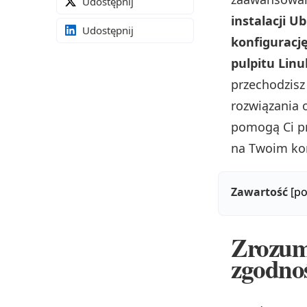
Udostępnij
instalacji 
Udostępnij
konfigurację
pulpitu Lin
przechodzisz
rozwiązania o
pomogą Ci pr
na Twoim ko
Zawartość
[po
Zrozum
zgodnoś