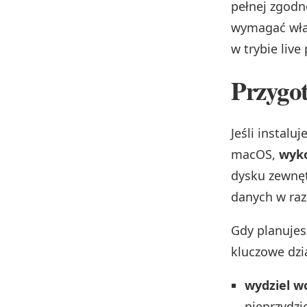
pełnej zgodn
wymagać wła
w trybie live 
Przygot
Jeśli instal
macOS,
wyko
dysku zewnę
danych w raz
Gdy planujes
kluczowe dzi
wydziel w
nieprzydzi