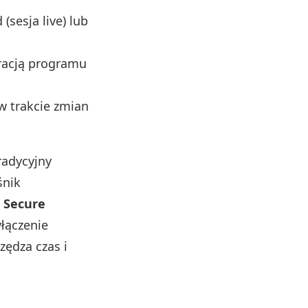
(sesja live) lub
racją programu
w trakcie zmian
radycyjny
śnik
a
Secure
łączenie
zędza czas i