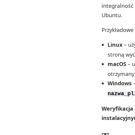
integralność
Ubuntu.
Przykładowe 
Linux
– uż
stroną wyd
macOS
– u
otrzymany
Windows
–
nazwa_pl
Weryfikacja
instalacyj