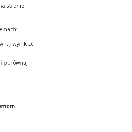
na stronie
temach:
wnaj wynik ze
i porównaj
blemom