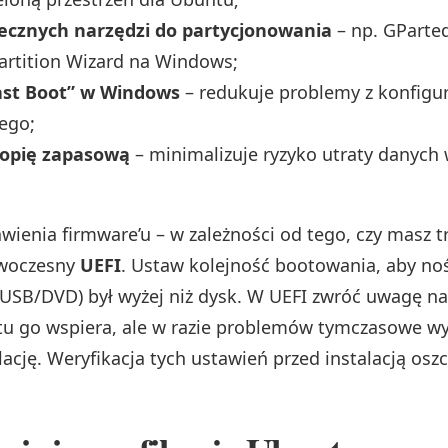
iecznych narzędzi do partycjonowania
– np. GParted 
artition Wizard na Windows;
ast Boot” w Windows
– redukuje problemy z konfigu
ego;
kopię zapasową
– minimalizuje ryzyko utraty danych 
wienia firmware’u – w zależności od tego, czy masz t
owoczesny
UEFI
. Ustaw kolejność bootowania, aby no
 (USB/DVD) był wyżej niż dysk. W UEFI zwróć uwagę n
u go wspiera, ale w razie problemów tymczasowe wy
lację. Weryfikacja tych ustawień przed instalacją oszc