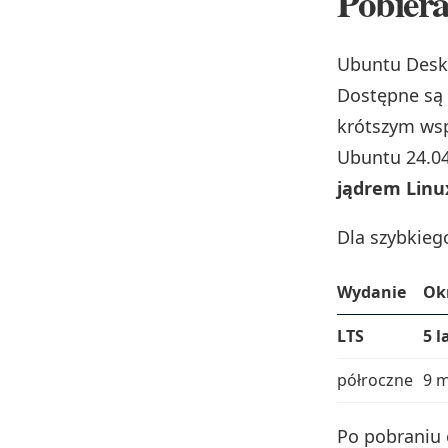
Pobiera
Ubuntu Desk
Dostępne są
krótszym wsp
Ubuntu 24.04
jądrem Linux
Dla szybkieg
Wydanie
Ok
LTS
5 l
półroczne
9 m
Po pobraniu 