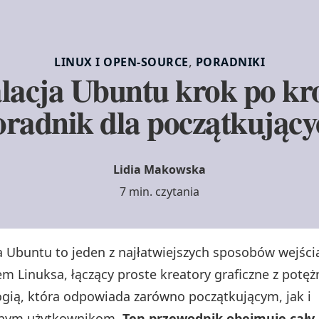
,
LINUX I OPEN‑SOURCE
PORADNIKI
alacja Ubuntu krok po kr
oradnik dla początkujący
Lidia Makowska
7 min. czytania
a Ubuntu to jeden z najłatwiejszych sposobów wejści
m Linuksa, łączący proste kreatory graficzne z potęż
gią, która odpowiada zarówno początkującym, jak i
nym użytkownikom.
Ten przewodnik obejmuje cały