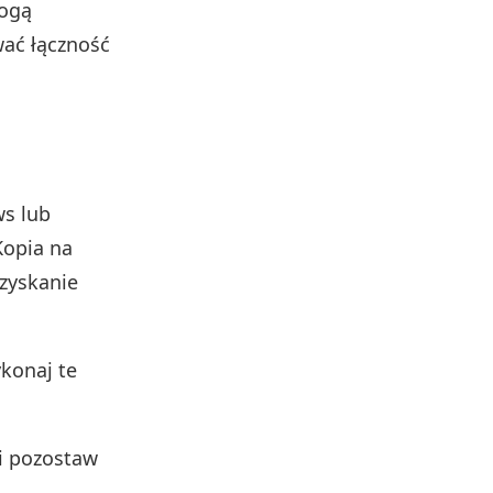
mogą
ać łączność
ws lub
Kopia na
zyskanie
konaj te
i pozostaw