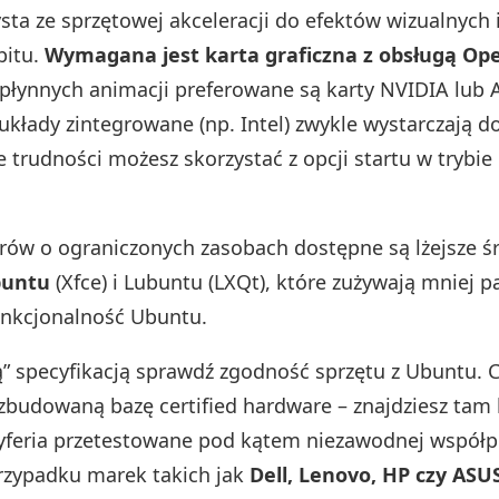
sta ze sprzętowej akceleracji do efektów wizualnych 
pitu.
Wymagana jest karta graficzna z obsługą Ope
a płynnych animacji preferowane są karty NVIDIA lub
kłady zintegrowane (np. Intel) zwykle wystarczają d
e trudności możesz skorzystać z opcji startu w trybie
ów o ograniczonych zasobach dostępne są lżejsze ś
untu
(Xfce) i Lubuntu (LXQt), które zużywają mniej p
unkcjonalność Ubuntu.
” specyfikacją sprawdź zgodność sprzętu z Ubuntu. 
zbudowaną bazę certified hardware – znajdziesz tam
ryferia przetestowane pod kątem niezawodnej współp
rzypadku marek takich jak
Dell, Lenovo, HP czy ASU