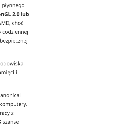
i płynnego
nGL 2.0 lub
 AMD, choć
o codziennej
 bezpiecznej
rodowiska,
amięci i
Canonical
 komputery,
racy z
S
szanse