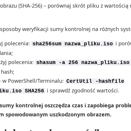
 obrazu (SHA‑256) – porównaj skrót pliku z wartością 
sposoby weryfikacji sumy kontrolnej na różnych sys
yj polecenia:
i poró
sha256sum nazwa_pliku.iso
ania;
żyj polecenia:
shasum -a 256 nazwa_pliku.iso
 hash;
 w PowerShell/Terminalu:
CertUtil -hashfile
i sprawdź zgodność wartości.
iku.iso SHA256
 sumy kontrolnej oszczędza czas i zapobiega pro
nym spowodowanym uszkodzonym obrazem.