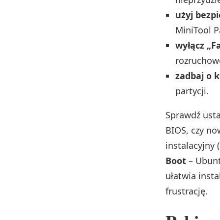
użyj bezp
MiniTool P
wyłącz „F
rozruchow
zadbaj o 
partycji.
Sprawdź usta
BIOS, czy n
instalacyjny
Boot
– Ubunt
ułatwia insta
frustrację.