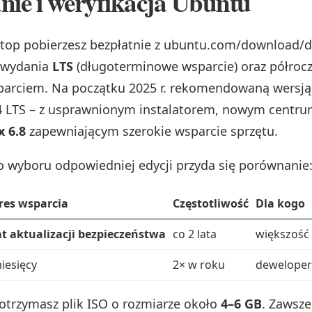
nie i weryfikacja Ubuntu
top pobierzesz bezpłatnie z ubuntu.com/download/d
 wydania
LTS
(długoterminowe wsparcie) oraz półrocz
arciem. Na początku 2025 r. rekomendowaną wersją 
 LTS – z usprawnionym instalatorem, nowym centrum 
 6.8
zapewniającym szerokie wsparcie sprzętu.
o wyboru odpowiedniej edycji przyda się porównanie
res wsparcia
Częstotliwość
Dla kogo
at aktualizacji bezpieczeństwa
co 2 lata
większość 
iesięcy
2× w roku
deweloperz
otrzymasz plik ISO o rozmiarze około
4–6 GB
. Zawsze