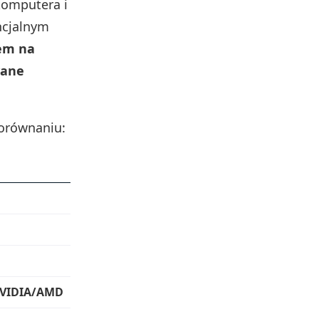
komputera i
ncjalnym
em na
wane
porównaniu:
VIDIA/AMD