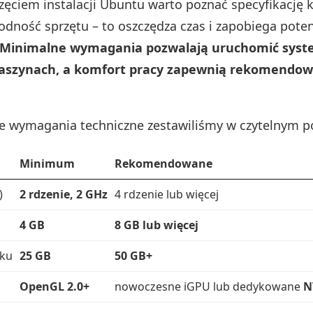
zęciem instalacji Ubuntu warto poznać specyfikację 
odność sprzętu – to oszczędza czas i zapobiega pote
Minimalne wymagania pozwalają uruchomić syst
aszynach, a komfort pracy zapewnią rekomendo
e wymagania techniczne zestawiliśmy w czytelnym 
Minimum
Rekomendowane
)
2 rdzenie, 2 GHz
4 rdzenie lub więcej
4 GB
8 GB lub więcej
sku
25 GB
50 GB+
OpenGL 2.0+
nowoczesne iGPU lub dedykowane
N