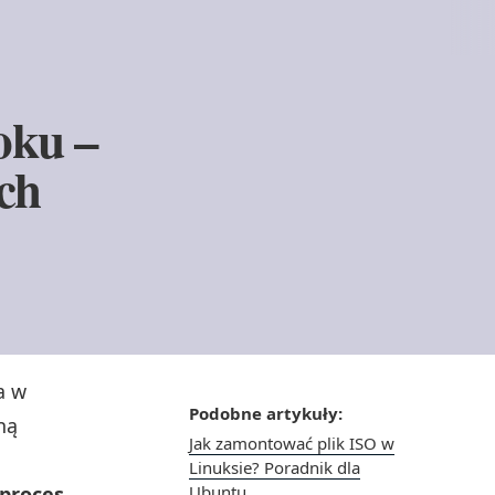
oku –
ch
a w
Podobne artykuły:
ną
Jak zamontować plik ISO w
Linuksie? Poradnik dla
 proces
Ubuntu