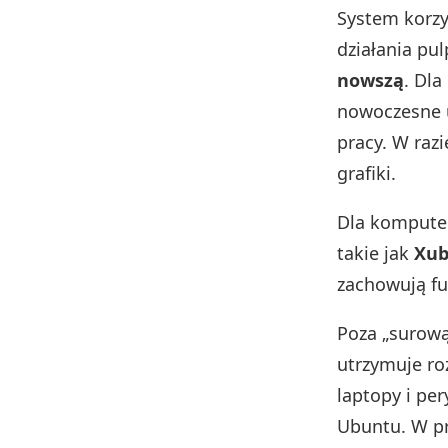
System korzy
działania pul
nowszą
. Dl
nowoczesne u
pracy. W razi
grafiki.
Dla komputer
takie jak
Xub
zachowują f
Poza „surową
utrzymuje ro
laptopy i pe
Ubuntu. W p