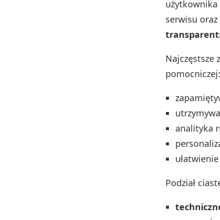
użytkownika 
serwisu oraz
transparent
Najczęstsze 
pomocniczej
zapamiętyw
utrzymywan
analityka 
personaliz
ułatwienie
Podział cias
techniczn