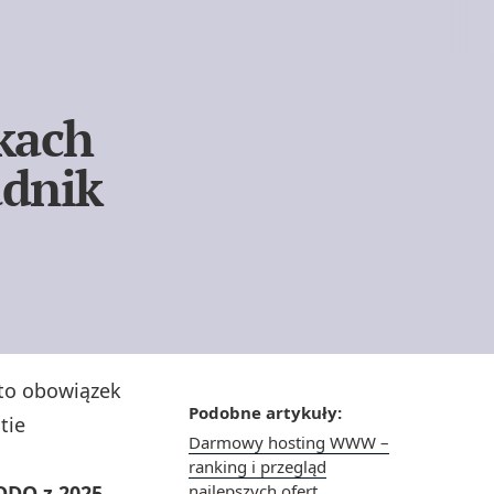
ikach
adnik
 to obowiązek
Podobne artykuły:
tie
Darmowy hosting WWW –
ranking i przegląd
ODO z 2025
najlepszych ofert