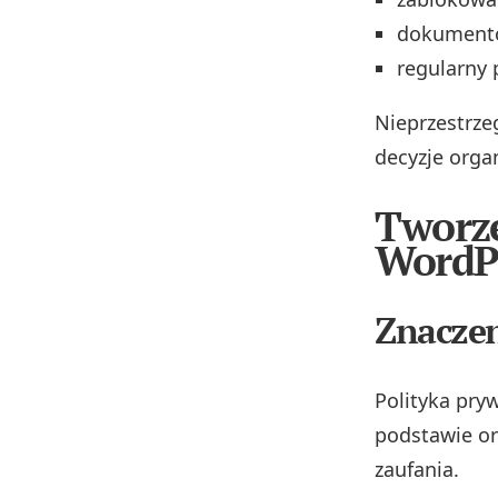
dokumento
regularny 
Nieprzestrze
decyzje orga
Tworze
WordP
Znaczen
Polityka pryw
podstawie or
zaufania.