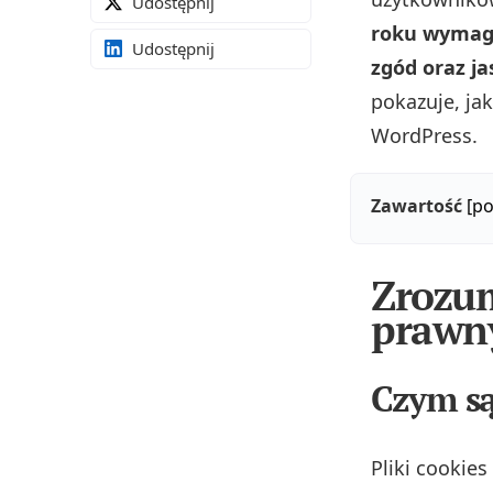
Udostępnij
roku wymaga
Udostępnij
zgód oraz j
pokazuje, ja
WordPress.
Zawartość
[po
Zrozum
prawn
Czym są 
Pliki cookies