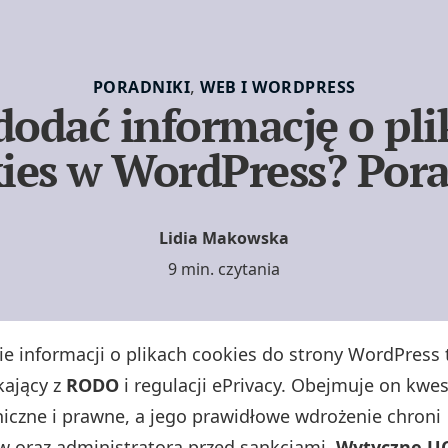
,
PORADNIKI
WEB I WORDPRESS
dodać informację o pl
ies w WordPress? Por
Lidia Makowska
9 min. czytania
ie informacji o plikach cookies do strony WordPress
kający z
RODO
i regulacji ePrivacy. Obejmuje on kwes
niczne i prawne, a jego prawidłowe wdrożenie chroni
 oraz administratora przed sankcjami.
Wytyczne U