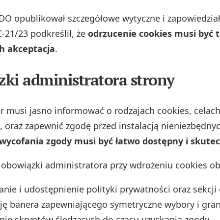
DO opublikował szczegółowe wytyczne i zapowiedział
‑21/23 podkreślił, że
odrzucenie cookies musi być 
ch akceptacja
.
ki administratora strony
r musi jasno informować o rodzajach cookies, celach
ą, oraz zapewnić zgodę przed instalacją nieniezbędnyc
ycofania zgody musi być łatwo dostępny i skutec
bowiązki administratora przy wdrożeniu cookies ob
nie i udostępnienie polityki prywatności oraz sekcji 
ję banera zapewniającego symetryczne wybory i gran
ie skryptów śledzących do czasu uzyskania zgody,