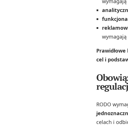
wymagają 
analitycz
funkcjona
reklamow
wymagają 
Prawidłowe 
cel i podst
Obowiąz
regulacj
RODO wymaga
jednoznacz
celach i odb