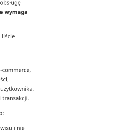
 obsługę
ie wymaga
liście
 e‑commerce,
ści,
 użytkownika,
 transakcji.
o:
wisu i nie