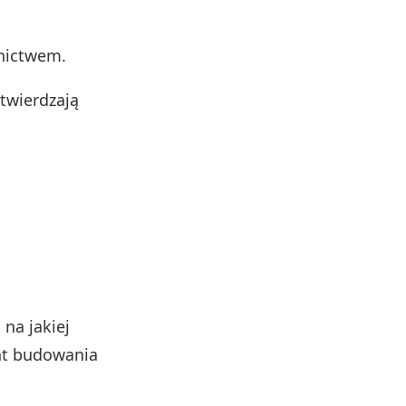
znictwem.
twierdzają
 na jakiej
nt budowania