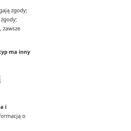
gają zgody;
 zgody;
, zawsze
typ ma inny
i
a i
nformacją o