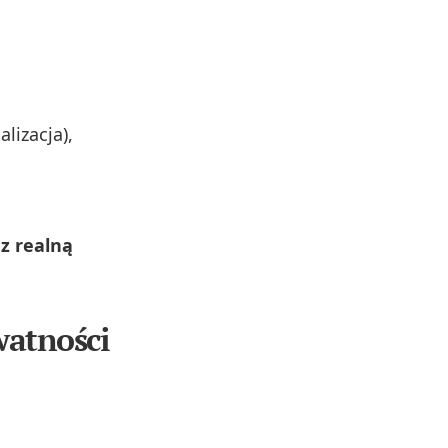
lizacja),
z realną
watności