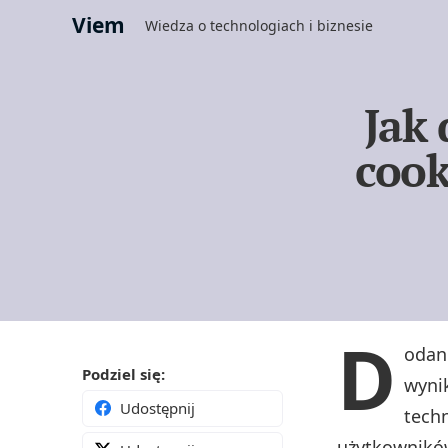
Viem
Wiedza o technologiach i biznesie
Jak 
cook
D
odan
Podziel się:
wyni
Udostępnij
tech
użytkowników