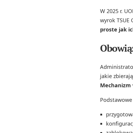
W 2025 r. UO
wyrok TSUE C
proste jak i
Obowiąz
Administrato
jakie zbieraj
Mechanizm w
Podstawowe o
przygotowa
konfigurac
zablokowan