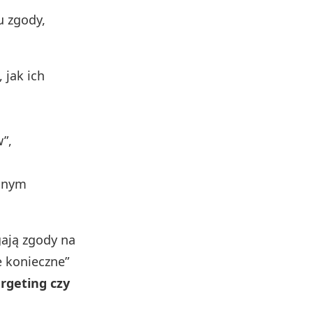
u zgody,
 jak ich
”,
olnym
ają zgody na
le konieczne”
rgeting czy