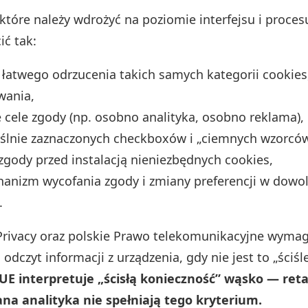
tóre należy wdrożyć na poziomie interfejsu i proces
ić tak:
łatwego odrzucenia takich samych kategorii cookies,
wania,
 cele zgody (np. osobno analityka, osobno reklama),
ślnie zaznaczonych checkboxów i „ciemnych wzorców
zgody przed instalacją nieniezbędnych cookies,
hanizm wycofania zgody i zmiany preferencji w dow
.
rivacy oraz polskie Prawo telekomunikacyjne wymag
 odczyt informacji z urządzenia, gdy nie jest to „ściś
UE interpretuje „ścisłą konieczność” wąsko — reta
a analityka nie spełniają tego kryterium.