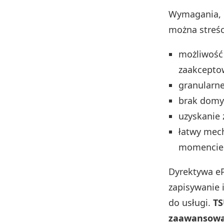
Wymagania, k
można streśc
możliwość 
zaakcepto
granularne
brak domy
uzyskanie 
łatwy mec
momencie
Dyrektywa eP
zapisywanie i
do usługi.
TS
zaawansowan