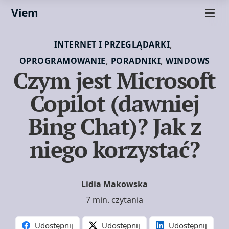
Viem
,
INTERNET I PRZEGLĄDARKI
,
,
OPROGRAMOWANIE
PORADNIKI
WINDOWS
Czym jest Microsoft
Copilot (dawniej
Bing Chat)? Jak z
niego korzystać?
Lidia Makowska
7 min. czytania
Udostępnij
Udostępnij
Udostępnij